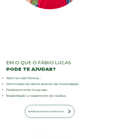
• Graduado em Educação Física
• Treinamento Multifuncional
• Mtor
• Correção Postural e Terapias Manuais
• Hipertrofia Postural
• Especialistas em Zerar a Dor
• Fellowship do grupo de Obesidade do Hospital
das Clínicas de São Paulo - SP
EM O QUE O FÁBIO LUCAS
PODE TE AJUDAR?
Start na vida fitness ;
Diminuição de dores através da musculação;
Fortalecimento muscular;
Reabilitação e tratamento de lesões;
MARCAR MINHA CONSULTA