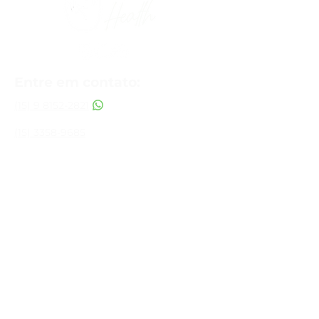
Entre em contato:
(15) 9 8152-2821
(15) 3358-9685
Sorocaba
R. João Crespo Lopes, 671 - Jardim
Eltonville, Sorocaba - SP