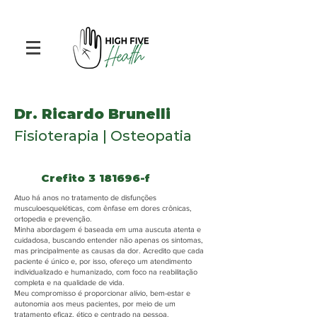
Dr. Ricardo Brunelli
Fisioterapia | Osteopatia
Crefito
3 181696
-f
Atuo há anos no tratamento de disfunções
musculoesqueléticas, com ênfase em dores crônicas,
ortopedia e prevenção.
Minha abordagem é baseada em uma auscuta atenta e
cuidadosa, buscando entender não apenas os sintomas,
mas principalmente as causas da dor. Acredito que cada
paciente é único e, por isso, ofereço um atendimento
individualizado e humanizado, com foco na reabilitação
completa e na qualidade de vida.
Meu compromisso é proporcionar alívio, bem-estar e
autonomia aos meus pacientes, por meio de um
tratamento eficaz, ético e centrado na pessoa.