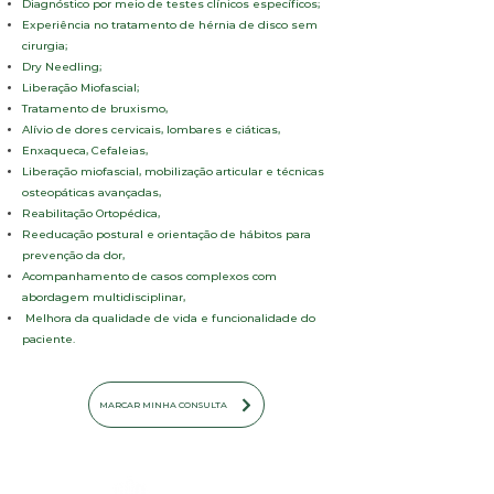
Diagnóstico por meio de testes clínicos específicos
;
Experiência no tratamento de hérnia de disco sem
cirurgia;
Dry Needling;
Liberação Miofascial;
Tratamento de bruxismo,
Alívio de dores cervicais, lombares e ciáticas,
Enxaqueca, Cefaleias,
Liberação miofascial, mobilização articular e técnicas
osteopáticas avançadas,
Reabilitação Ortopédica,
Reeducação postural e orientação de hábitos para
prevenção da dor,
Acompanhamento de casos complexos com
abordagem multidisciplinar,
Melhora da qualidade de vida e funcionalidade do
paciente.
MARCAR MINHA CONSULTA