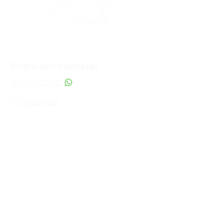
Entre em contato:
(15) 9 8152-2821
(15) 3358-9685
Sorocaba
R. João Crespo Lopes, 671 - Jardim
Eltonville, Sorocaba - SP