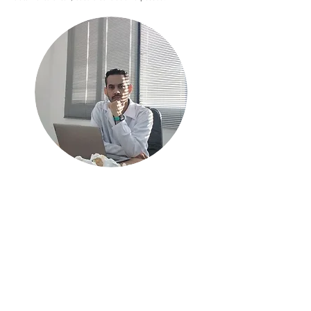
• Formado em Fisioterapia pela
Universidade Paulista (UNIP)
• Pós-graduado em Osteopatia
pelo Colégio Brasileiro de
Osteopatia (CBO)
• Especialista em Osteopatia
aplicada à dor aguda e crônic