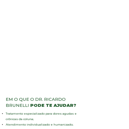
• Formação em Fisioterapia com
atuação clínica individualizada e
humanizada
• Profissional da clínica Doutor
Hérnia – unidade especializada
no tratamento da coluna, com
foco em hérnia de disco
• Atuação com protocolos
específicos para tratamento da
dor
• Experiência em avaliação
clínica com testes específicos
para diagnóstico preciso
EM O QUE O DR. RICARDO
BRUNELLI
PODE TE AJUDAR?
Tratamento especializado para dores agudas e
crônicas da coluna
;
Atendimento individualizado e humanizado
;