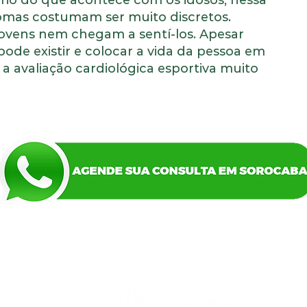
ário do que acontece com os idosos, nessa
ntomas costumam ser muito discretos.
jovens nem chegam a sentí-los. Apesar
pode existir e colocar a vida da pessoa em
 a avaliação cardiológica esportiva muito