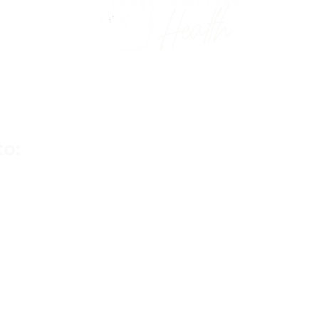
to:
Sorocaba
São
R. João Crespo Lopes, 671 - Jardim
Av. Re
Eltonville, Sorocaba - SP
Ibirap