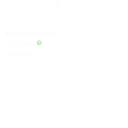
Entre em contato:
(15) 9 8152-2821
(15) 3358-9685
Sorocaba
R. João Crespo Lopes, 671 - Jardim
Eltonville, Sorocaba - SP